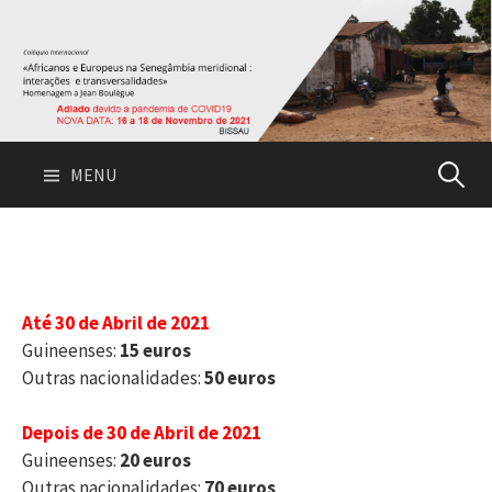
S
k
i
p
t
o
MENU
P
c
o
n
e
t
e
s
n
Até 30 de Abril de 2021
t
Guineenses:
15 euros
q
Outras nacionalidades:
50 euros
Depois de 30 de Abril de 2021
u
Guineenses:
20 euros
Outras nacionalidades:
70 euros