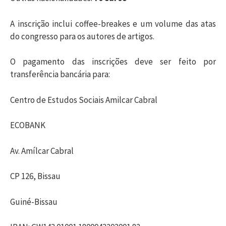
i
A inscrição inclui coffee-breakes e um volume das atas
do congresso para os autores de artigos.
s
O pagamento das inscrições deve ser feito por
a
transferência bancária para:
r
Centro de Estudos Sociais Amilcar Cabral
ECOBANK
p
Av. Amílcar Cabral
o
CP 126, Bissau
r
Guiné-Bissau
: