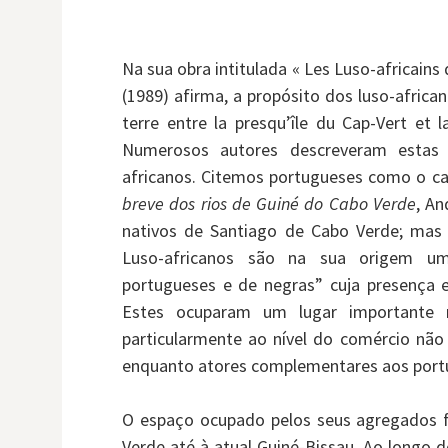
Na sua obra intitulada « Les Luso-africains
(1989) afirma, a propósito dos luso-africa
terre entre la presqu’île du Cap-Vert et 
Numerosos autores descreveram estas 
africanos. Citemos portugueses como o c
breve dos rios de Guiné do Cabo Verde
, An
nativos de Santiago de Cabo Verde; mas
Luso-africanos são na sua origem um
portugueses e de negras” cuja presença 
Estes ocuparam um lugar importante
particularmente ao nível do comércio nã
enquanto atores complementares aos port
O espaço ocupado pelos seus agregados fa
Verde até à atual Guiné-Bissau. Ao longo 