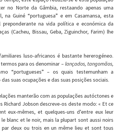
cer no Norte da Gâmbia, restaando apenas uma
ul, na Guiné “portuguesa” e em Casamansa, esta
l preponderante na vida política e económica da
aças (Cacheu, Bissau, Geba, Ziguinchor, Farim) lhe
miliares luso-africanos é bastante hererogéneo.
de termos para os denominar –
lançados, tangomãos,
o “portugueses” – os quais testemunham a
 das suas ocupações e das suas posições sociais.
relações manterão com as populações autóctones e
ês Richard Jobson descreve-os deste modo: « Et ce
t eux-mêmes, et quelques-uns d’entre eux leur
e blanc et le noir, mais la plupart sont aussi noirs
és par deux ou trois en un même lieu et sont tous