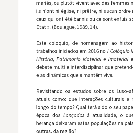
mariés, ou plutôt vivent avec des femmes n
ils n’ont ni église, ni prêtre, ni aucun ordr
ceux qui ont été bannis ou ce sont enfuis so
Etat ». (Boulègue, 1989, 14).
Este colóquio, de homenagem ao histori
trabalhos iniciados em 2016 no
I Colóquio 
História, Património Material e Imaterial
e
debate multi e interdisciplinar que pretende
e as dinâmicas que a mantêm viva.
Revisitando os estudos sobre os Luso-afr
atuais como: que interações culturais e
longo do tempo? Qual terá sido o seu papel
época dos
Lançados
à atualidade, o qu
herança deixaram estas populações na paisage
outras, da região?