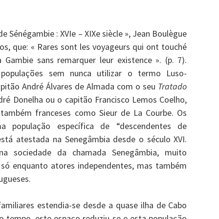
 de Sénégambie : XVIe – XIXe siècle », Jean Boulègue
nos, que: « Rares sont les voyageurs qui ont touché
la Gambie sans remarquer leur existence ». (p. 7).
populações sem nunca utilizar o termo Luso-
apitão André Álvares de Almada com o seu
Tratado
dré Donelha ou o capitão Francisco Lemos Coelho,
 também franceses como Sieur de La Courbe. Os
a população específica de “descendentes de
está atestada na Senegâmbia desde o século XVI.
 na sociedade da chamada Senegâmbia, muito
o só enquanto atores independentes, mas também
ugueses.
miliares estendia-se desde a quase ilha de Cabo
do tempo, este espaço reduziu-se e esta população